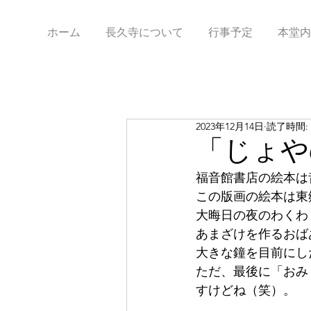
ホーム
長久寺について
行事予定
本堂内
2023年12月14日
読了時間: 
「じょや
福音館書店の絵本は
この版画の絵本は東
大晦日の夜のわくわ
あまざけを作るおば
大きな鐘を目前にし
ただ、最後に「おみ
すけどね（笑）。