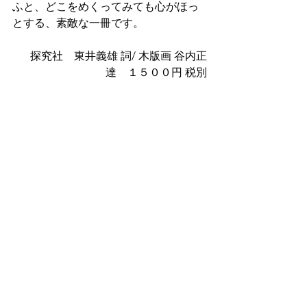
ふと、どこをめくってみても心がほっ
とする、素敵な一冊です。
探究社　東井義雄 詞/ 木版画 谷内正
達　１５００円 税別