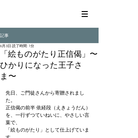
記事
6月3日
読了時間: 1分
「絵ものがたり正信偈」〜
ひかりになった王子さ
ま〜
先日、ご門徒さんから寄贈されまし
た。
正信偈の前半 依経段（えきょうだん）
を、一行ずつていねいに、やさしい言
葉で、
「絵ものがたり」として仕上げていま
す。