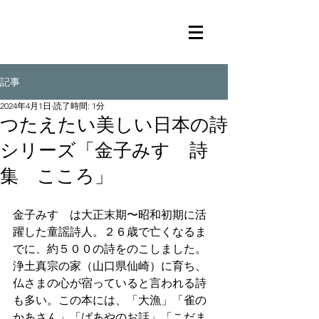
記事
2024年4月1日
読了時間: 1分
つたえたい美しい日本の詩
シリーズ「金子みすゞ詩
集 こころ」
金子みすゞは大正末期〜昭和初期に活
躍した童謡詩人。２６歳で亡くなるま
でに、約５００の詩をのこしました。
浄土真宗の家（山口県仙崎）に育ち、
仏さまの心が宿っていると言われる詩
も多い。この本には、「大漁」「雀の
かあさん」「ばあやのお話」「こだま