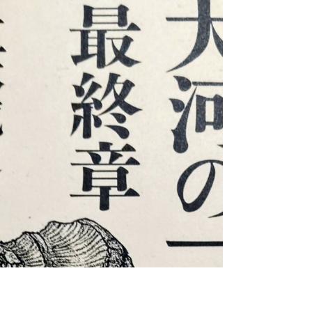
先日、ご門徒さんから寄贈されました。 正信偈の
前半 依経段（えきょうだん）を、一行ずつていね
いに、やさしい言葉で、 「絵ものがたり」として
仕上げています。 「遠いとおい昔、遠いとおい、
さとりの世界にひとりの王子がおりました」と、
ダルマーカラ（法蔵菩薩さま）が登場するシーン
から始まります。 市角壮玄さんの独特の味わいの
ある絵がふんわりと全体を包み込んでいます。 ぜ
ひ手にとって、ゆっくりとご覧下さいね。 文 浅
野執持 / 法蔵館１,３００円 税別