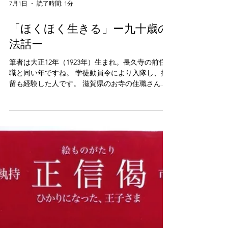
7月1日
読了時間: 1分
「ほくほく生きる」ー九十歳の
法話ー
筆者は大正12年（1923年）生まれ。長久寺の前住
職と同い年ですね。 学徒動員令により入隊し、抑
留も経験した人です。 滋賀県のお寺の住職さんで
布教使さんでした。平成7年には喉頭がんで 声を失
いましたが、文章でその使命を果たし続けまし
た。 90歳までの長き生涯を、伝えること、表現す
ることに全力で向き合いました。 榎本栄一さんの
詩を引用して、「大悲の中を ほくほくあるいて
いる」 ご自身を語り、如来の大悲のまっ只中で生