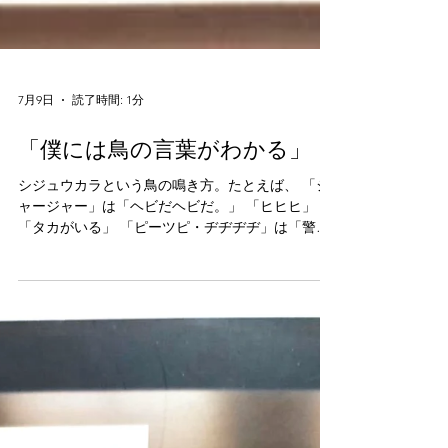
7月9日
読了時間: 1分
「僕には鳥の言葉がわかる」
シジュウカラという鳥の鳴き方。たとえば、 「ジ
ャージャー」は「ヘビだヘビだ。」 「ヒヒヒ」 は
「タカがいる」 「ピーツピ・ヂヂヂヂ」は「警戒
して、集まれ」 これらの言葉を、コガラ、ヤマガ
ラなどのガラ類はみんな共通して理解し、 さら
に、鳥のジェスチャーにも意味があることを発
見。 もっとびっくりしたのは、鳥が言葉を使って
相手をだますらしい。 もう、おもしろすぎて一気