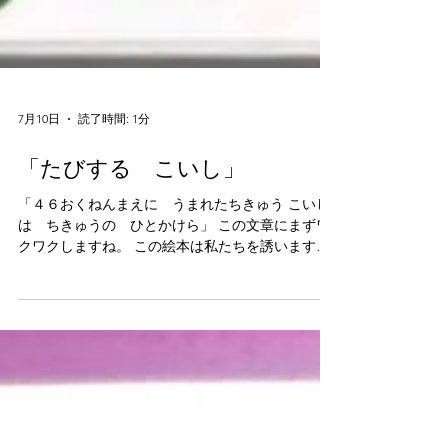
7月10日
読了時間: 1分
「たびする こいし」
「４６おくねんまえに うまれたちきゅう こいし
は ちきゅうの ひとかけら」 この文章にまずワ
クワクしますね。 この絵本は私たちを誘います。
外に出よう。川へ、海へ、山へ。 そしてお気に入
りの小石を見つけて どこからたどりついたのか想
像してみよう。 この絵本を開くと、絵の美しさ、
丁寧さに 思わず「うわぁ〜」と言ってしまいます
よ。 シリーズ本で「うみのたからもの」も 図書コ
ーナーにあります。ぜひどうぞ。 講談社 たかお
ゆうこ著 1900円+税