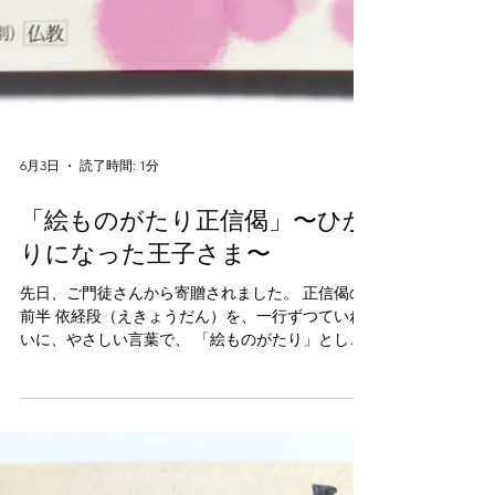
6月3日
読了時間: 1分
「絵ものがたり正信偈」〜ひか
りになった王子さま〜